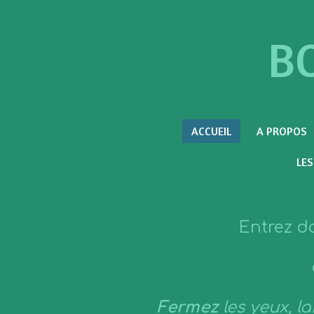
Passer
B
au
contenu
principal
ACCUEIL
A PROPOS
LES
Entrez da
Fermez
les yeux, l