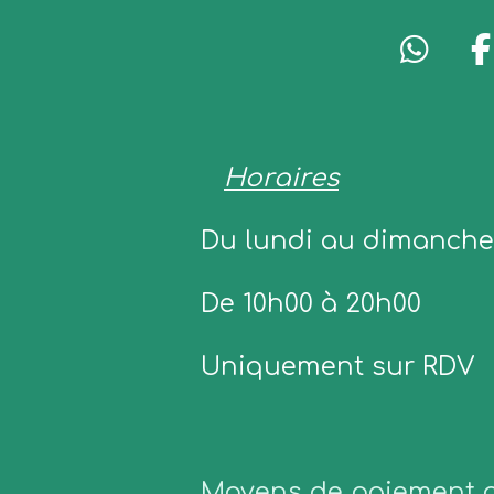
W
h
a
c
t
Horaires
s
A
Du lundi au dimanche
p
p
k
De 10h00 à 20h00
Uniquement sur RDV
Moyens de paiement ac