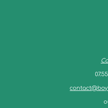
Co
07.55
contact@boy
o