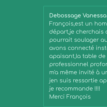
Debossage Vanessa
François,est un homm
départ,je cherchais
pourrait soulager au
avons connecté inst
apaisant,la table d
professionnel profond
m'a même invité à une
jen suis ressortie 
je recommande !!!!
Merci François